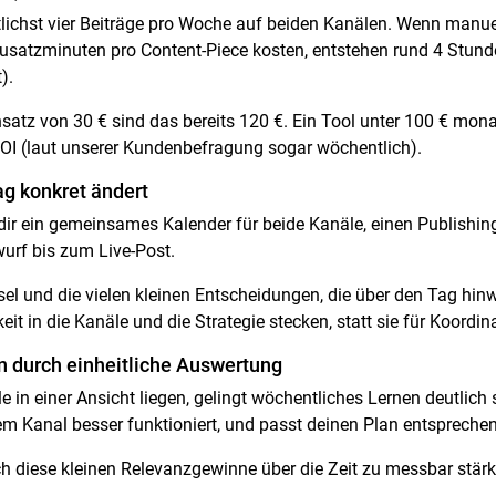
ichst vier Beiträge pro Woche auf beiden Kanälen. Wenn manu
Zusatzminuten pro Content-Piece kosten, entstehen rund 4 Stun
).
atz von 30 € sind das bereits 120 €. Ein Tool unter 100 € monatl
OI (laut unserer Kundenbefragung sogar wöchentlich).
ag konkret ändert
 dir ein gemeinsames Kalender für beide Kanäle, einen Publishin
urf bis zum Live-Post.
el und die vielen kleinen Entscheidungen, die über den Tag hi
 in die Kanäle und die Strategie stecken, statt sie für Koordi
 durch einheitliche Auswertung
 in einer Ansicht liegen, gelingt wöchentliches Lernen deutlich 
m Kanal besser funktioniert, und passt deinen Plan entspreche
 diese kleinen Relevanzgewinne über die Zeit zu messbar stärk