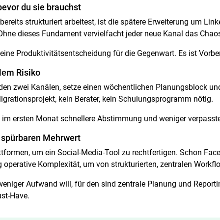
bevor du sie brauchst
reits strukturiert arbeitest, ist die spätere Erweiterung um Link
 Ohne dieses Fundament vervielfacht jeder neue Kanal das Chaos 
r eine Produktivitätsentscheidung für die Gegenwart. Es ist Vor
lem Risiko
den zwei Kanälen, setze einen wöchentlichen Planungsblock und
igrationsprojekt, kein Berater, kein Schulungsprogramm nötig.
im ersten Monat schnellere Abstimmung und weniger verpasst
r spürbaren Mehrwert
ttformen, um ein Social-Media-Tool zu rechtfertigen. Schon Fa
erative Komplexität, um von strukturierten, zentralen Workflow
eniger Aufwand will, für den sind zentrale Planung und Report
st-Have.