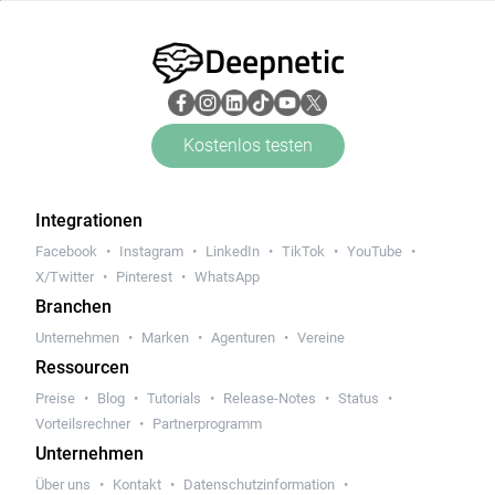
Deepnetic
Kostenlos testen
Integrationen
Facebook
Instagram
LinkedIn
TikTok
YouTube
X/Twitter
Pinterest
WhatsApp
Branchen
Unternehmen
Marken
Agenturen
Vereine
Ressourcen
Preise
Blog
Tutorials
Release-Notes
Status
Vorteilsrechner
Partnerprogramm
Unternehmen
Über uns
Kontakt
Datenschutzinformation